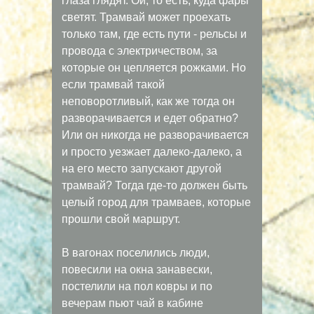
глаза глядят. Ой, то есть, куда фары
светят. Трамвай может проехать
только там, где есть пути - рельсы и
провода с электричеством, за
которые он цепляется рожками. Но
если трамвай такой
неповоротливый, как же тогда он
разворачивается и едет обратно?
Или он никогда не разворачивается
и просто уезжает далеко-далеко, а
на его место запускают другой
трамвай? Тогда где-то должен быть
целый город для трамваев, которые
прошли свой маршрут.
В вагонах поселились люди,
повесили на окна занавески,
постелили на пол ковры и по
вечерам пьют чай в кабине