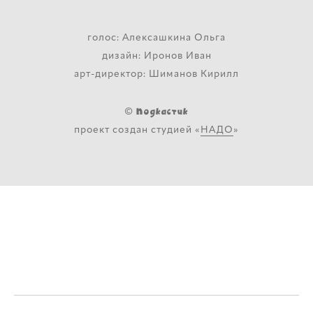
голос: Алексашкина Ольга
дизайн: Иронов Иван
арт-директор: Шиманов Кирилл
Подкастик
©
проект создан студией «
НАДО
»