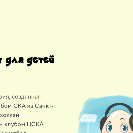
т для детей
рия, созданная
убом СКА из Санкт-
 хоккей
ым клубом ЦСКА