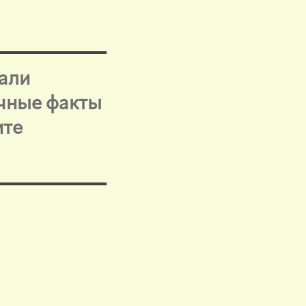
тали
ычные факты
ите