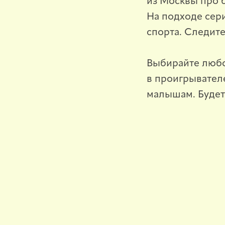
из Москвы про 
На подходе сер
спорта. Следите
Выбирайте люб
в проигрывател
малышам. Будет