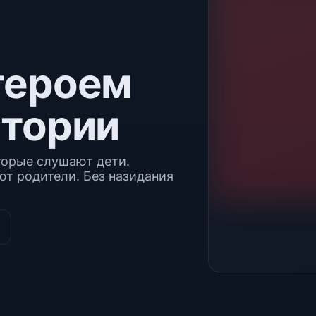
героем
стории
торые слушают дети.
т родители. Без назидания