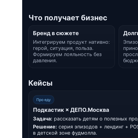
Что получает бизнес
Бренд в сюжете
Долг
Интегрируем продукт нативно:
Эпизо
герой, ситуация, польза.
прино
Формируем лояльность без
просл
давления.
бюдже
Кейсы
Про еду
Подкастик × ДЕПО.Москва
Задача:
рассказать детям о полезных про
Решение:
серия эпизодов + лендинг + PO
в детской зоне фудмолла.