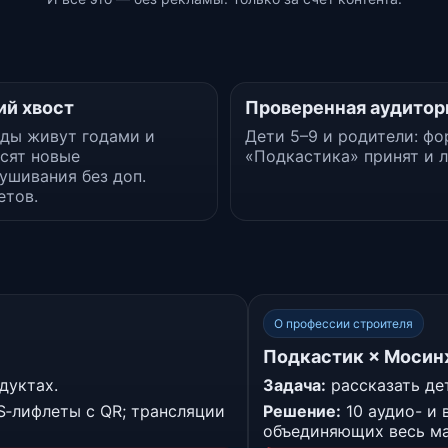
ий хвост
Проверенная аудитор
ды живут годами и
Дети 5–9 и родители: фо
сят новые
«Подкастика» принят и 
ушивания без доп.
тов.
О профессии строителя
Подкастик × Моси
дуктах.
Задача:
рассказать де
S‑лифлеты с QR; трансляции
Решение:
10 аудио- и 
объединяющих весь ма