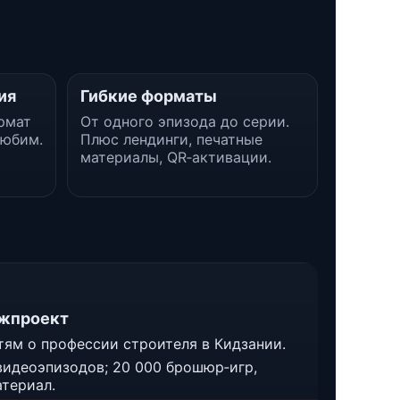
ия
Гибкие форматы
рмат
От одного эпизода до серии.
любим.
Плюс лендинги, печатные
материалы, QR‑активации.
нжпроект
тям о профессии строителя в Кидзании.
видеоэпизодов; 20 000 брошюр‑игр,
териал.