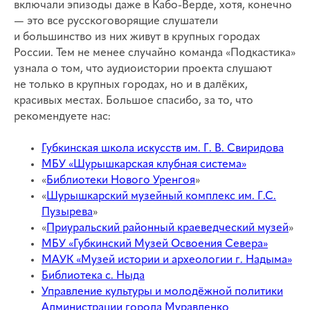
включали эпизоды даже в Кабо-Верде, хотя, конечно
— это все русскоговорящие слушатели
и большинство из них живут в крупных городах
России. Тем не менее случайно команда «Подкастика»
узнала о том, что аудиоистории проекта слушают
не только в крупных городах, но и в далёких,
красивых местах. Большое спасибо, за то, что
рекомендуете нас:
Губкинская школа искусств им. Г. В. Свиридова
МБУ «Шурышкарская клубная система»
«
Библиотеки Нового Уренгоя
»
«
Шурышкарский музейный комплекс им. Г.С.
Пузырева
»
«
Приуральский районный краеведческий музей
»
МБУ «Губкинский Музей Освоения Севера»
МАУК «Музей истории и археологии г. Надыма»
Библиотека с. Ныда
Управление культуры и молодёжной политики
Администрации города Муравленко