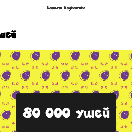
Новости Подкастика
шей