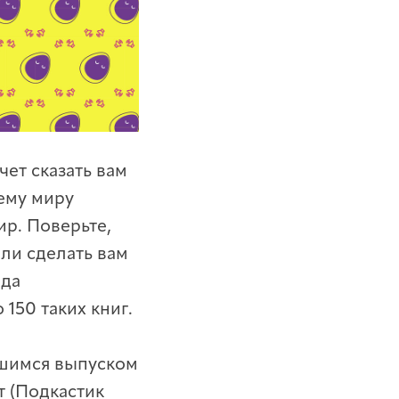
чет сказать вам
сему миру
ир. Поверьте,
или сделать вам
ода
 150 таких книг.
вшимся выпуском
т (Подкастик